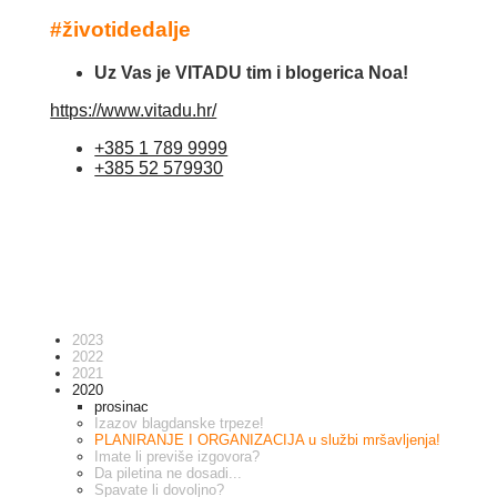
#životidedalje
Uz Vas je VITADU tim i blogerica Noa!
https://www.vitadu.hr/
+385 1 789 9999
+385 52 579930
2023
2022
2021
2020
prosinac
Izazov blagdanske trpeze!
PLANIRANJE I ORGANIZACIJA u službi mršavljenja!
Imate li previše izgovora?
Da piletina ne dosadi...
Spavate li dovoljno?