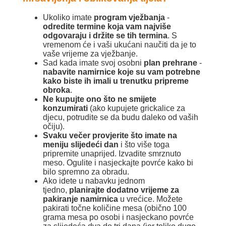
Ukoliko imate
program vježbanja
-
odredite termine koja vam najviše
odgovaraju i
držite se tih termina
. S
vremenom će i vaši ukućani naučiti da je to
vaše vrijeme za vježbanje.
Sad kada imate svoj osobni
plan prehrane
-
nabavite namirnice koje su vam potrebne
kako biste ih imali u trenutku pripreme
obroka
.
Ne kupujte ono što ne smijete
konzumirati
(ako kupujete grickalice za
djecu, potrudite se da budu daleko od vaših
očiju).
Svaku večer provjerite što imate na
meniju slijedeći dan
i što više toga
pripremite unaprijed. Izvadite smrznuto
meso. Ogulite i nasjeckajte povrće kako bi
bilo spremno za obradu.
Ako idete u nabavku jednom
tjedno,
planirajte dodatno vrijeme za
pakiranje namirnica
u vrećice. Možete
pakirati točne količine mesa (obično 100
grama mesa po osobi i nasjeckano povrće