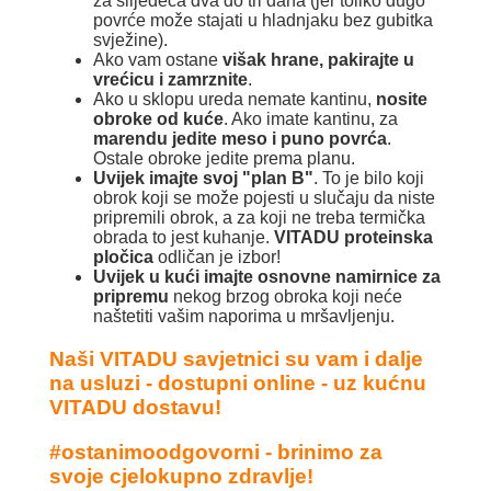
za slijedeća dva do tri dana (jer toliko dugo
povrće može stajati u hladnjaku bez gubitka
svježine).
Ako vam ostane
višak hrane, pakirajte u
vrećicu i zamrznite
.
Ako u sklopu ureda nemate kantinu,
nosite
obroke od kuće
. Ako imate kantinu, za
marendu jedite meso i puno povrća
.
Ostale obroke jedite prema planu.
Uvijek imajte svoj "plan B"
. To je bilo koji
obrok koji se može pojesti u slučaju da niste
pripremili obrok, a za koji ne treba termička
obrada to jest kuhanje.
VITADU proteinska
pločica
odličan je izbor!
Uvijek u kući imajte osnovne namirnice za
pripremu
nekog brzog obroka koji neće
naštetiti vašim naporima u mršavljenju.
Naši
VITADU savjetnici
su vam i dalje
na usluzi -
dostupni online - uz kućnu
VITADU dostavu!
#ostanimoodgovorni - brinimo za
svoje cjelokupno zdravlje!