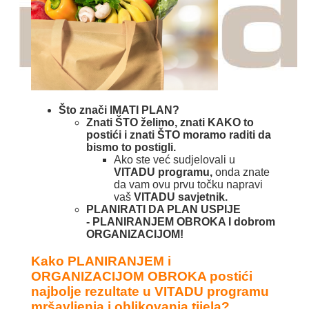
Što znači IMATI PLAN?
Znati ŠTO želimo, znati KAKO to
postići i znati ŠTO moramo raditi da
bismo to postigli.
Ako ste već sudjelovali u
VITADU programu,
onda znate
da vam ovu prvu točku napravi
vaš
VITADU savjetnik.
PLANIRATI DA PLAN USPIJE
-
PLANIRANJEM OBROKA I dobrom
ORGANIZACIJOM!
Kako PLANIRANJEM i
ORGANIZACIJOM OBROKA postići
najbolje rezultate u VITADU programu
mršavljenja i oblikovanja tijela?