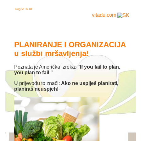
Blog VITADU
vitadu.com
PLANIRANJE I ORGANIZACIJA
u službi mršavljenja!
Poznata je Američka izreka:
"If you fail to plan,
you plan to fail."
U prijevodu to znači:
Ako ne uspiješ planirati,
planiraš neuspjeh!