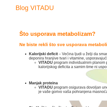
Blog VITADU
Što usporava metabolizam?
Ne biste rekli što sve usporava metabo
Kalorijski deficit
– Većina ljudi u želji da sma
deponira hranjive tvari i vitamine, usporavajuć
VITADU
program individualnim planom
kalorijskog deficita a samim time ni us
Manjak proteina
VITADU
program osigurava dovoljan uno
je vaše gorivo vaša pohranjena masnoća