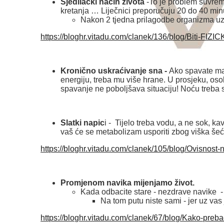
Sjedilački način života
-To je problem suvre
kretanja … Liječnici preporučuju 20 do 40 min
Nakon 2 tjedna prilagodbe organizma 
https://bloghr.vitadu.com/clanek/136/blog/Biti-FIZIC
Kronično uskraćivanje sna -
Ako spavate man
energiju, treba mu više hrane. U prosjeku, os
spavanje ne poboljšava situaciju! Noću treba s
Slatki napic
i - Tijelo treba vodu, a ne sok, k
vaš će se metabolizam usporiti zbog viška šeć
https://bloghr.vitadu.com/clanek/105/blog/Ovisnost
Promjenom navika mijenjamo život.
Kada odbacite stare - nezdrave navike -
Na tom putu niste sami - jer uz vas
https://bloghr.vitadu.com/clanek/67/blog/Kako-preba