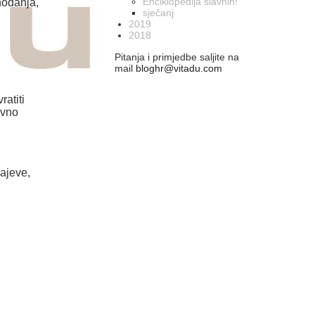
Enciklopedija slavnih!
hodanja,
sječanj
2019
2018
Pitanja i primjedbe saljite na
mail
bloghr@vitadu.com
ratiti
evno
čajeve,