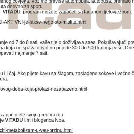
menog čovjeka. Vozimo previše automobila, autobusa, premalo 
uta dnevno za sport.
uz
VITADU
program možete započeti sa laganom tjelovježbom.
KI-AKTIVNI-je-lakse-nego-sto-mislite.html
je od 7 do 8 sati, vaše tijelo doživljava stres. Pokušavajući pov
oba koja ne spava dovoljno pojede 300 do 500 kalorija više. Dn
pavati najmanje 7 sati.
avu ili čaj. Ako pijete kavu sa šlagom, zaslađene sokove i voćne 
era.
-novog-doba-koja-prolazi-nezapazeno.html
 započinjete svoju preobrazbu.
 je
VITADU
tim i blogerica Noa.
citi-metabolizam-u-veu-brzinu.html