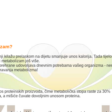
lizam?
nji kilažu prelaskom na dijetu smanjuje unos kalorija. Tada tijelo
i metabolizam još više.
 prehrane udovoljava dnevnim potrebama vašeg organizma - n
poravanja metabolizma!
s proteinskih proizvoda, čime metabolička stopa raste za 30%
, a mišiće čuvate dovoljnim unosom proteina.