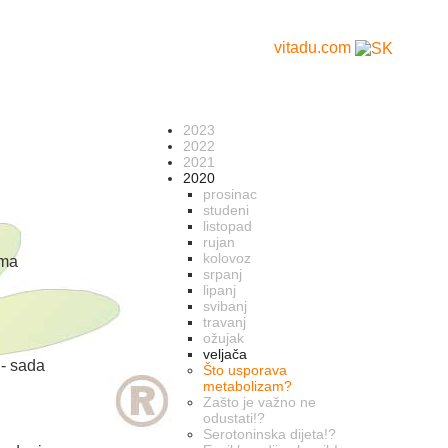
vitadu.com
2023
2022
2021
2020
prosinac
studeni
listopad
rujan
kolovoz
ema
srpanj
lipanj
svibanj
travanj
ožujak
veljača
 - sada
Što usporava
metabolizam?
Zašto je važno ne
odustati!?
Serotoninska dijeta!?