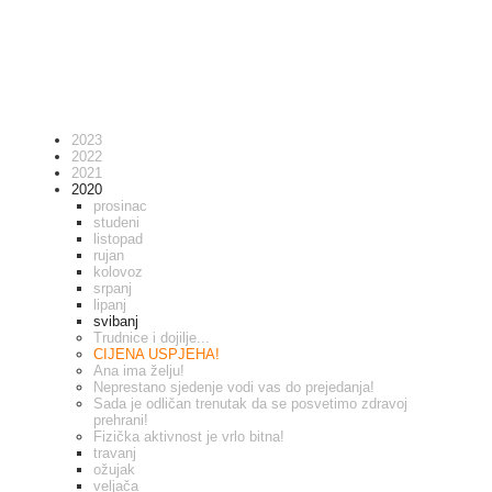
2023
2022
2021
2020
prosinac
studeni
listopad
rujan
kolovoz
srpanj
lipanj
svibanj
Trudnice i dojilje...
CIJENA USPJEHA!
Ana ima želju!
Neprestano sjedenje vodi vas do prejedanja!
Sada je odličan trenutak da se posvetimo zdravoj
prehrani!
Fizička aktivnost je vrlo bitna!
travanj
ožujak
veljača