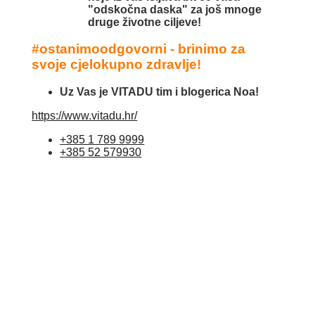
"odskočna daska" za još mnoge
druge životne ciljeve!
#ostanimoodgovorni - brinimo za
svoje cjelokupno zdravlje!
Uz Vas je VITADU tim i blogerica Noa!
https://www.vitadu.hr/
+385 1 789 9999
+385 52 579930