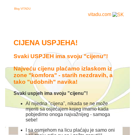
Blog VITADU
vitadu.com
CIJENA USPJEHA!
Svaki USPJEH ima svoju "cijenu"!
Najveću cijenu plaćamo izlaskom iz
zone "komfora" - starih nezdravih, a
tako "udobnih" navika!
Svaki uspjeh ima svoju "cijenu"!
Al nijedna "cijena", nikada se ne može
mjeriti sa osjećajem kojeg imamo kada
pobjedimo onoga najvažnijeg - samoga
sebe!
I sa osmjehom na licu plaćaju je samo oni