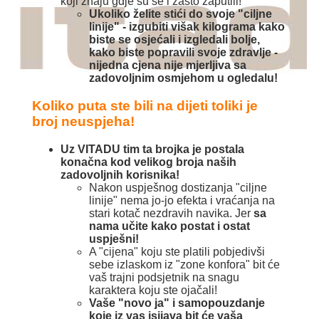
koji znaju gdje su se i zašto zaputili!
Ukoliko želite stići do svoje "ciljne
linije" - izgubiti višak kilograma kako
biste se osjećali i izgledali bolje,
kako biste popravili svoje zdravlje -
nijedna cjena nije mjerljiva sa
zadovoljnim osmjehom u ogledalu!
Koliko puta ste bili na dijeti toliki je
broj neuspjeha!
Uz VITADU tim ta brojka je postala
konačna kod velikog broja naših
zadovoljnih korisnika!
Nakon uspješnog dostizanja "ciljne
linije" nema jo-jo efekta i vraćanja na
stari kotač nezdravih navika. Jer
sa
nama učite kako postat i ostat
uspješni!
A "cijena" koju ste platili pobjedivši
sebe izlaskom iz "zone konfora" bit će
vaš trajni podsjetnik na snagu
karaktera koju ste ojačali!
Vaše "novo ja" i samopouzdanje
koje iz vas isijava bit će vaša