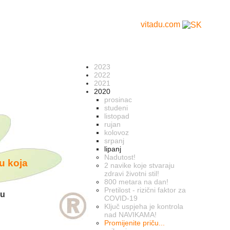
vitadu.com
2023
2022
2021
2020
prosinac
studeni
listopad
rujan
kolovoz
srpanj
lipanj
Nadutost!
ču koja
2 navike koje stvaraju
zdravi životni stil!
800 metara na dan!
Pretilost - rizični faktor za
 u
COVID-19
Ključ uspjeha je kontrola
nad NAVIKAMA!
Promijenite priču...