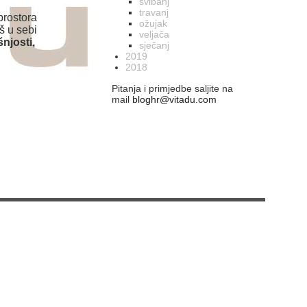
svibanj
travanj
 prostora
ožujak
iš u sebi
veljača
njosti,
sječanj
2019
2018
Pitanja i primjedbe saljite na
mail
bloghr@vitadu.com