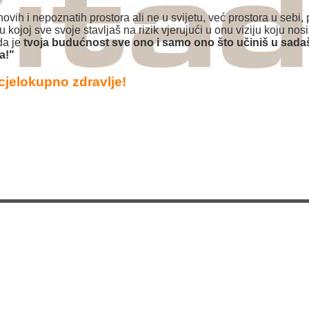
 novih i nepoznatih prostora ali ne u svijetu, već prostora u sebi,
ča u kojoj sve svoje stavljaš na rizik vjerujući u onu viziju koju nos
da je
tvoja budućnost sve ono i samo ono što učiniš u sadaš
a!"
cjelokupno zdravlje!