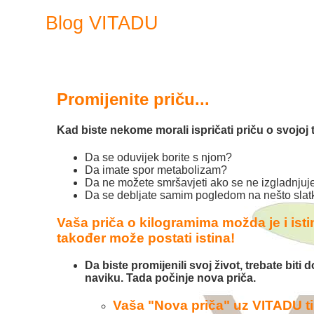
Blog VITADU
Promijenite priču...
Kad biste nekome morali ispričati priču o svojoj te
Da se oduvijek borite s njom?
Da imate spor metabolizam?
Da ne možete smršavjeti ako se ne izgladnjuje
Da se debljate samim pogledom na nešto sla
Vaša priča o kilogramima možda je i isti
također može postati istina!
Da biste promijenili svoj život, trebate bit
naviku. Tada počinje nova priča.
Vaša "Nova priča" uz VITADU t