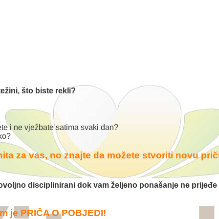
žini, što biste rekli?
te i ne vježbate satima svaki dan?
tko?
nita za vas, no znajte da možete stvoriti novu pri
i dovoljno disciplinirani dok vam željeno ponašanje ne prijeđe
im je PRIČA O POBJEDI!