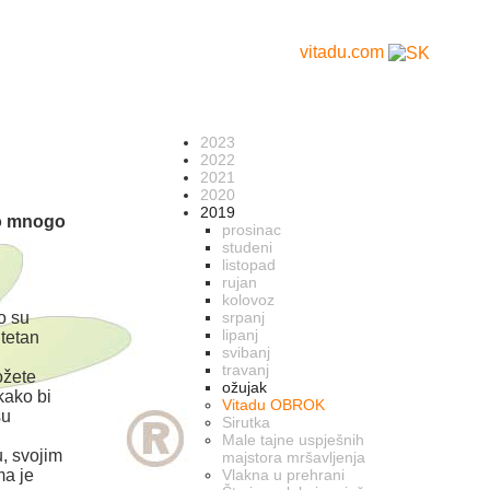
vitadu.com
2023
2022
2021
2020
2019
ko mnogo
prosinac
studeni
listopad
rujan
kolovoz
o su
srpanj
lipanj
itetan
svibanj
travanj
ožete
ožujak
kako bi
Vitadu OBROK
su
Sirutka
Male tajne uspješnih
u, svojim
majstora mršavljenja
ma je
Vlakna u prehrani