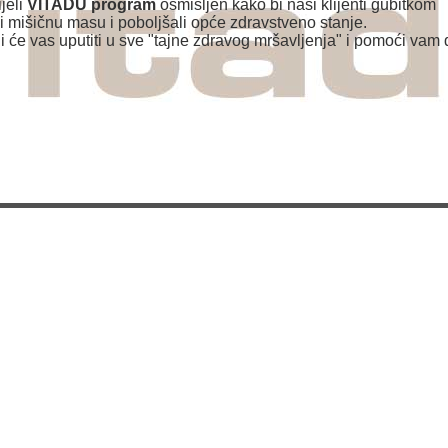
ijeli
VITADU program
osmišljen kako bi naši klijenti gubitkom
i mišičnu masu i poboljšali opće zdravstveno stanje.
i će vas uputiti u sve "tajne zdravog mršavljenja" i pomoći vam