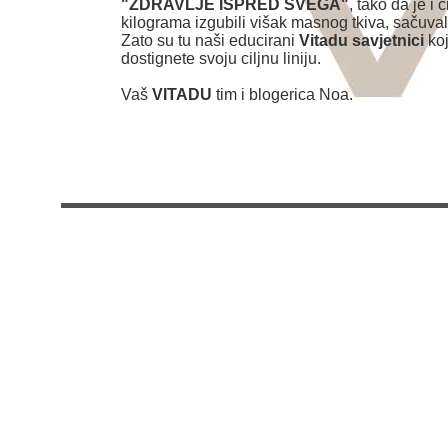
"ZDRAVLJE ISPRED SVEGA"
, tako da je i c
kilograma izgubili višak masnog tkiva, sačuval
Zato su tu naši educirani
Vitadu savjetnici
koj
dostignete svoju ciljnu liniju.
Vaš
VITADU
tim i blogerica Noa.