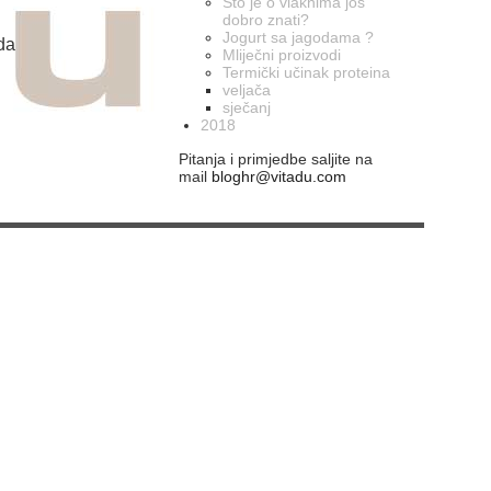
Što je o vlaknima još
dobro znati?
Jogurt sa jagodama ?
 da
Mliječni proizvodi
Termički učinak proteina
veljača
sječanj
2018
Pitanja i primjedbe saljite na
mail
bloghr@vitadu.com