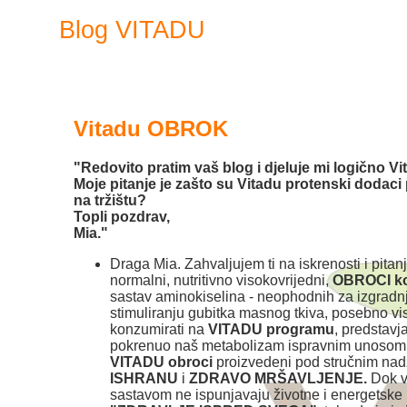
Blog VITADU
Vitadu OBROK
"Redovito pratim vaš blog i djeluje mi logično Vi
Moje pitanje je zašto su Vitadu protenski dodaci
na tržištu?
Topli pozdrav,
Mia."
Draga Mia. Zahvaljujem ti na iskrenosti i pitan
normalni, nutritivno visokovrijedni,
OBROCI koj
sastav aminokiselina - neophodnih za izgradnj
stimuliranju gubitka masnog tkiva, posebno v
konzumirati na
VITADU programu
, predstavj
pokrenuo naš metabolizam ispravnim unosom 
VITADU obroci
proizvedeni pod stručnim nadz
ISHRANU
i
ZDRAVO MRŠAVLJENJE.
Dok ve
sastavom ne ispunjavaju životne i energetske