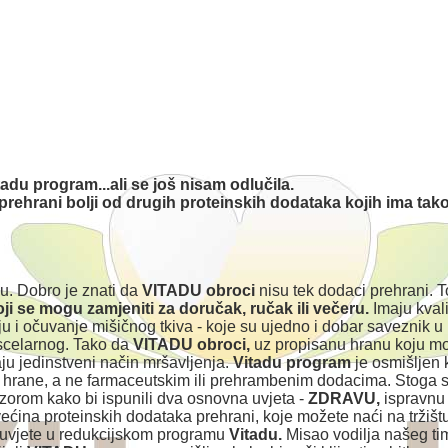
tadu program...ali se još nisam odlučila.
 prehrani bolji od drugih proteinskih dodataka kojih ima ta
ju. Dobro je znati da
VITADU obroci
nisu tek dodaci prehrani. T
i se mogu zamjeniti za doručak, ručak ili večeru.
Imaju kval
u i očuvanje mišičnog tkiva - koje su ujedno i dobar saveznik u
iscelarnog. Tako da
VITADU obroci,
uz propisanu hranu koju m
aju jedinstveni način mršavljenja.
Vitadu program
je osmišljen 
hrane, a ne farmaceutskim ili prehrambenim dodacima. Stoga 
orom kako bi ispunili dva osnovna uvjeta -
ZDRAVU,
ispravnu
ćina proteinskih dodataka prehrani, koje možete naći na tržišt
 uvjete u redukcijskom programu
Vitadu.
Misao vodilja našeg ti